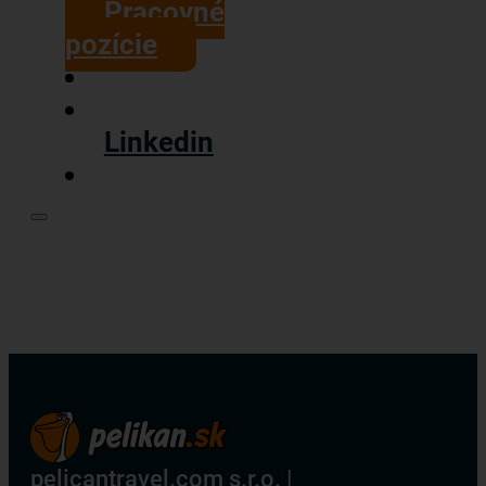
Pracovné
pozície
Linkedin
pelicantravel.com s.r.o. |