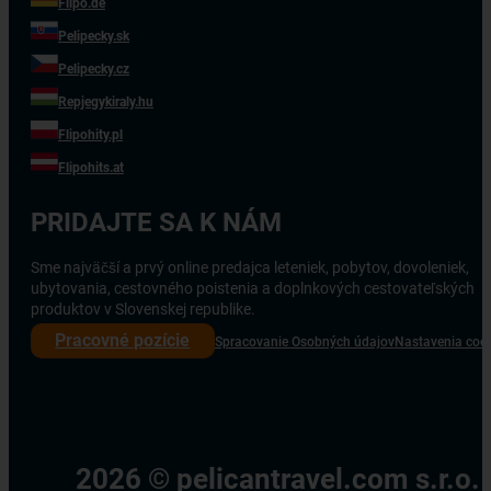
Flipo.de
Pelipecky.sk
Pelipecky.cz
Repjegykiraly.hu
Flipohity.pl
Flipohits.at
PRIDAJTE SA K NÁM
Sme najväčší a prvý online predajca leteniek, pobytov, dovoleniek,
ubytovania, cestovného poistenia a doplnkových cestovateľských
produktov v Slovenskej republike.
Pracovné pozície
Spracovanie Osobných údajov
Nastavenia coo
2026 © pelicantravel.com s.r.o.