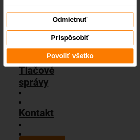
príbeh
Naše
hodnoty
Odmietnuť
Blog
Prispôsobiť
Povoliť všetko
Tlačové
správy
Kontakt