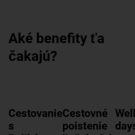
Aké benefity ťa
čakajú?
Cestovanie
Cestovné
Wel
s
poistenie
day