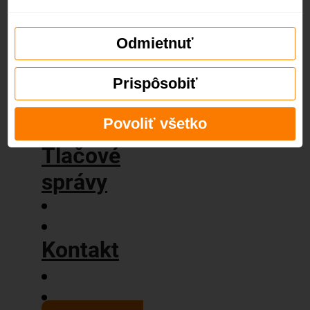
príbeh
Naše
hodnoty
Odmietnuť
Blog
Prispôsobiť
Povoliť všetko
Tlačové
správy
Kontakt