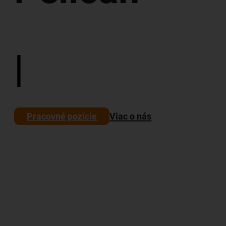
We t
|
Pracovné pozície
Viac o nás