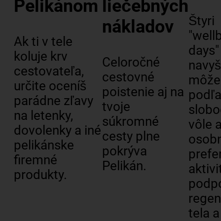
Pelikánom
liečebných
Štyri
nákladov
"well
Ak ti v tele
days"
koluje krv
Celoročné
navyš
cestovateľa,
cestovné
môžeš
určite oceníš
poistenie aj na
podľa
parádne zľavy
tvoje
slobo
na letenky,
súkromné
vôle 
dovolenky a iné
cesty plne
osob
pelikánske
pokrýva
prefe
firemné
Pelikán.
aktivi
produkty.
podpo
regen
tela 