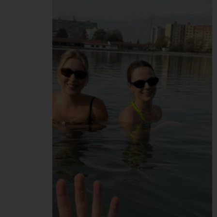
spojené aj s príjemnými
teambuildingovými
aktivitami. Cieľom bolo
nielen dozvedieť sa niečo
nové, ale sa aj zabaviť
a to všetko s chuťou
príjemného pohostenia
v americkom štýle.
Súčasťou programu bol aj
kvíz s leteckou
spoločnosťou Delta,
v ktorom víťazka Sára
získala dve letenky do
Amstredamu.…