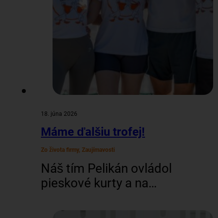
tak rôzne ceny – Pelikán
merch či rôzne zľavy…
18. júna 2026
Máme ďalšiu trofej!
Zo života firmy, Zaujímavosti
Náš tím Pelikán ovládol
pieskové kurty a na
šiestom ročníku turnaja
cestovných kancelárií v