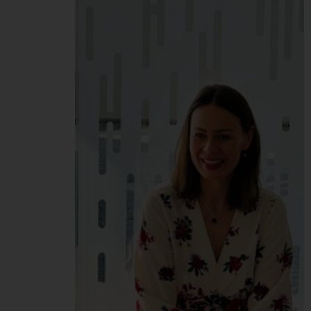
plážovom volejbale
vybojoval skvelé 2.
miesto! V silnej
konkurencii 12-tich tímov
naši kolegovia predviedli
neskutočnú bojovnosť,
keď sa prebojovali až do
finále. Tam ich po
mimoriadne vyrovnanom
a napínavom zápase
napokon tesne zdolal tím
TUI. Na treťom mieste
skončil SATUR. Pelikán…