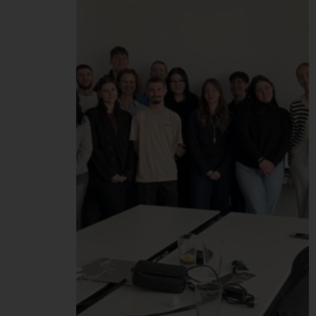
hlasovaniu verejnosti
vybralo TOP 5 finalistov z
každej kategórie a tí sa
zúčastnili slávnostného
galavečera na Štrbskom
Plese. A medzi nimi
nechýbala naša Lucka!
Pelikán mal na tejto
výnimočnej…