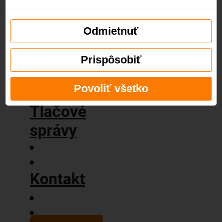
príbeh
Naše
hodnoty
Odmietnuť
Blog
Prispôsobiť
Povoliť všetko
Tlačové
správy
Kontakt