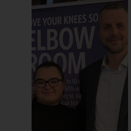
Welcome Hub-e sme
sa spoločne so
študentami rozprávali o
tom, ako sa čo najlepšie
pripraviť na vstup do
pracovného sveta – už
počas štúdia, ale aj po
škole. Študentom sme
dali niekoľko praktických
tipov, kde hľadať…