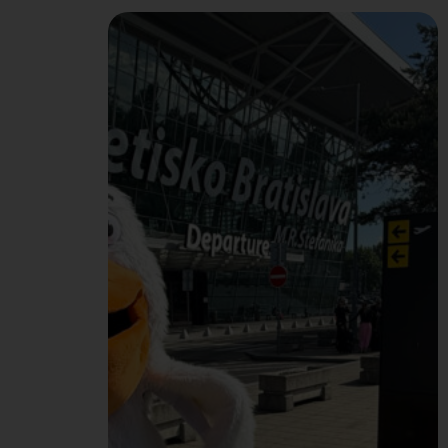
dopriali trochu
starostlivosti o zdravie. V
spolupráci s poisťovňou
UNION sme zorganizovali
Deň zdravia, ktorý sme
spojili aj so zdravými a
vyváženými Peli
raňajkami od tímu
HR/Office. Do meraní v
rámci Dňa zdravia sa
naprieč celou našou
Pelikán Group zapojilo
spolu…