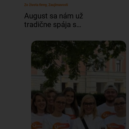
Zo života firmy, Zaujímavosti
August sa nám už
tradične spája s
bežeckým sviatkom
menom Od Tatier k
Dunaju (OTKD), kedy sa
14 z nás zbalí do 2 áut a
vydá sa na cestu naprieč
polovicou Slovenska. Tím
Pelikána sa
najznámejšieho
štafetového behu
zúčastnil už tretí raz po
sebe. Spoločne naši bežci
za víkend prebehli 345