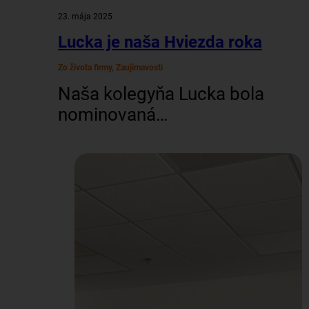
23. mája 2025
Lucka je naša Hviezda roka
Zo života firmy, Zaujímavosti
Naša kolegyňa Lucka bola
nominovaná
v celoslovenskej súťaži
Hviezda roka, ktorá
oceňuje výnimočné office
manažérky, asistentov a
sekretárky zo všetkých
kútov Slovenska. Z 184
nominovaných (z
toho 151 žien a 33
mužov) sa vďaka