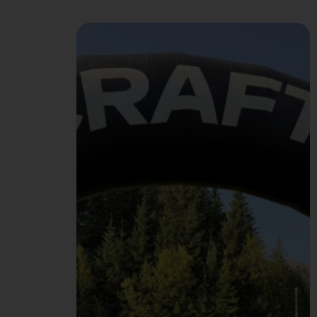
otužilcov. Okolo nášho
tímu BI sa už tradične
organizuje skupinka
„ľadových medveďov
“(alebo skôr pelikánov).
Raz do týždňa, v čase
obeda, vyrážajú z
bratislavského officu
spoločne na Draždiak
alebo k Dunaju, kde sa
odvážne vrhajú do
studenej vody. A keď
neotužujú, driapu sa po
lezeckej stene vo…