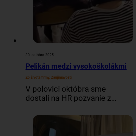
spôsob, ako spoznávať
svet, búrať predsudky a…
30. októbra 2025
Pelikán medzi vysokoškolákmi
Zo života firmy, Zaujímavosti
V polovici októbra sme
dostali na HR pozvanie z
Univerzity Mateja Bela –
pripraviť pre študentov
workshop s názvom Job
Hack. V ich útulnom