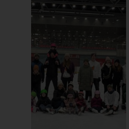
spoznali firmu Pelikán
bližšie – zoznámili sa s jej
príbehom od vzniku až po
súčasnosť, dozvedeli sa
viac o našich hodnotách,
firemnej kultúre a
výhodách práce u nás.
Zistili tiež, čím žijú naši
zamestnanci nielen…