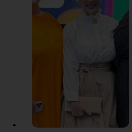
InstaGymu. Lenka
Vaňousová s hodinou jógy
doslova otvorila brány
festivalu. Pridalo sa k
nej…