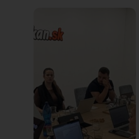
tak sme našim kolegom
dopriali čas pre seba.
Pred začiatkom pracovné
dňa sa u nás uskutočnili
dve mindfulness
stretnutia so Zuzanou
Pištekovou
(profesionálna
certifikovaná koučka,
mentorka, HR expertka,
lektorka, učiteľka
mindfulness,
ambasádorka celostného
zdravia a meditácií), ktoré