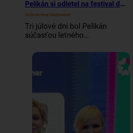
Pelikán si odletel na festival do Zvolena. Stretli sa s ním 100-ky ľudí
Zo života firmy, Zaujímavosti
Tri júlové dni bol Pelikán
súčasťou letného
cestovateľského festivalu
vo Zvolene. Šiesty ročník
tohto inšpiratívneho
podujatia, ktoré má
vyprovokovať ľudí zbaliť
si kufre a vydať sa na
cestu objavovania
nepoznaného, bol plný
pohody, úsmevov a
priniesol vizibilitu nielen
Pelikánovi, ale aj