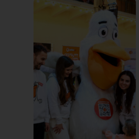
sme kolegom ponúkli
témy ako projektové
riadenie, efektívne
fungovanie full remote a
hybridného tímu,
kybernetická bezpečnosť
či AI v modernej firme.
PeliAcademy si rýchlo
našla svojich fanúšikov –
záujem bol veľký a spätná
väzba od kolegov veľmi
pozitívna. Tento rok…