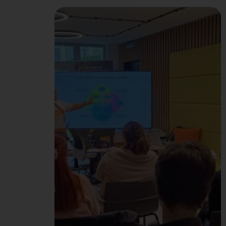
deťom v bratislavskej
Starej tržnici, ktorý bol
venovaný najmä rodinám
s deťmi. A keď sa
organizuje podujatie,
ktoré
podporuje rozmanitosť,
multikultúrnosť,
toleranciu, vzdelávanie a
multijazyčnosť, náš
Pelikán – slovenský guru
v cestovaní – tam
jednoducho nesmie
chýbať. V Pelikánovi
veríme, že cestovanie je