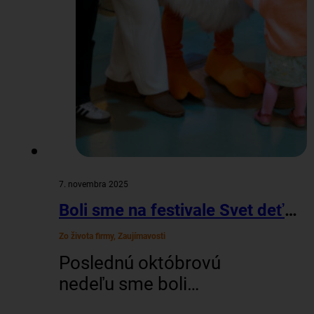
7. novembra 2025
Boli sme na festivale Svet deťom
Zo života firmy, Zaujímavosti
Poslednú októbrovú
nedeľu sme boli
súčasťou festivalu Svet