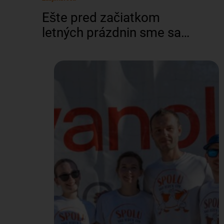
Ešte pred začiatkom
letných prázdnin sme sa
vybrali na letisko M. R.
Štefánika v Bratislave,
aby sme rozbehli
brandingovú kampaň pre
cestujúcich. Spolu s
naším maskotom sme
oslovovali ľudí, ktorí
cestovali za oddychom,
dovolenkou a iným
dobrodružstvom. Dali
sme im možnosť zatočiť
kolesom šťastia a vyhrať