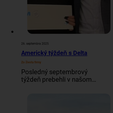
26. septembra 2025
Americký týždeň s Delta
Zo života firmy
Posledný septembrový
týždeň prebehli v našom
bratislavskom aj
zvolenskom office
workshopy s leteckou
spoločnosťou Delta,