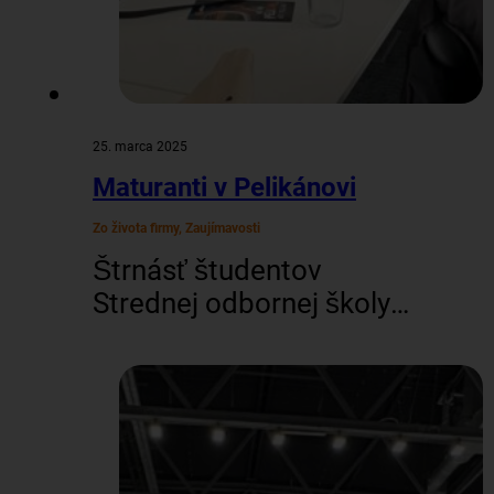
25. marca 2025
Maturanti v Pelikánovi
Zo života firmy, Zaujímavosti
Štrnásť študentov
Strednej odbornej školy
gastronómie a hotelových
služieb v Bratislave včera
strávilo inšpiratívny Deň s
Pelikánom. Maturanti
počas dopoludnia