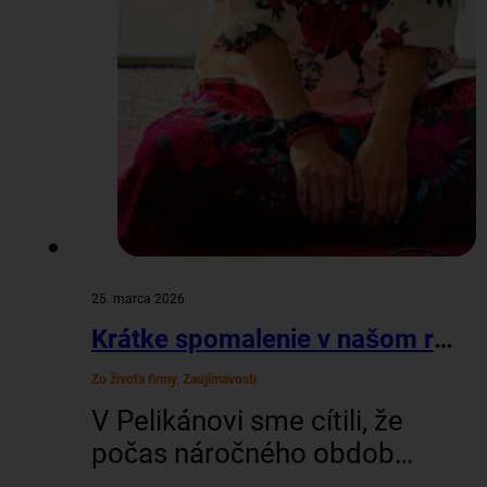
25. marca 2026
Krátke spomalenie v našom rýchlom peli-svete
Zo života firmy, Zaujímavosti
V Pelikánovi sme cítili, že
počas náročného obdobia
toho bolo na nás priveľa a