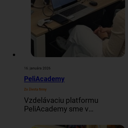
nám dali príležitosť na…
16. januára 2026
PeliAcademy
Zo života firmy
Vzdelávaciu platformu
PeliAcademy sme v
Pelikánovi rozbehli ešte v
roku 2024. V jej prvej fáze