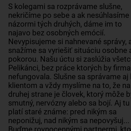
S kolegami sa rozprávame slušne,
nekričíme po sebe a ak nesúhlasíme
názormi tých druhých, dáme im to
najavo bez osobných emócií.
Nevypisujeme si nahnevané správy, 
snažíme sa vyriešiť situáciu osobne 
pokorou. Našu úctu si zaslúžia všetc
Pelikánci, bez práce ktorých by firma
nefungovala. Slušne sa správame aj 
klientom a vždy myslíme na to, že na
druhej strane je človek, ktorý môže b
smutný, nervózny alebo sa bojí. Aj tu
platí staré známe: pred nikým sa
neponižuj, nad nikým sa nepovyšuj...
Buďme rovnocennými partnermi, kto