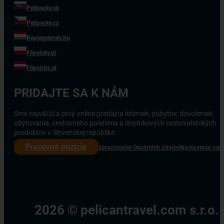
Pelipecky.sk
Pelipecky.cz
Repjegykiraly.hu
Flipohity.pl
Flipohits.at
PRIDAJTE SA K NÁM
Sme najväčší a prvý online predajca leteniek, pobytov, dovoleniek,
ubytovania, cestovného poistenia a doplnkových cestovateľských
produktov v Slovenskej republike.
Pracovné pozície
Spracovanie Osobných údajov
Nastavenia coo
2026 © pelicantravel.com s.r.o.