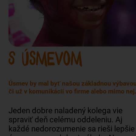
Úsmev by mal byť našou základnou výbavou
či už v komunikácii vo firme alebo mimo nej
Jeden dobre naladený kolega vie
spraviť deň celému oddeleniu. Aj
každé nedorozumenie sa rieši lepšie