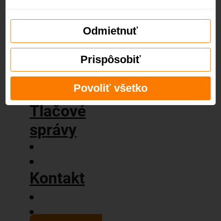
príbeh
Naše
hodnoty
Odmietnuť
Blog
Prispôsobiť
Povoliť všetko
Tlačové
správy
Kontakt