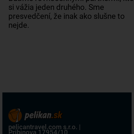
si vážia jeden druhého. Sme
presvedčení, že inak ako slušne to
nejde.
pelicantravel.com s.r.o. |
Pribinova 17954/10