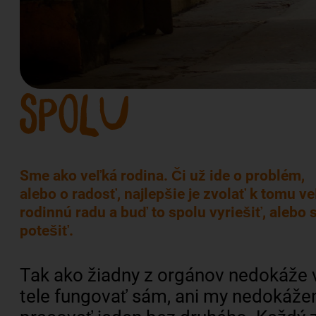
Sme ako veľká rodina. Či už ide o problém,
alebo o radosť, najlepšie je zvolať k tomu v
rodinnú radu a buď to spolu vyriešiť, alebo 
potešiť.
Tak ako žiadny z orgánov nedokáže 
tele fungovať sám, ani my nedokáž