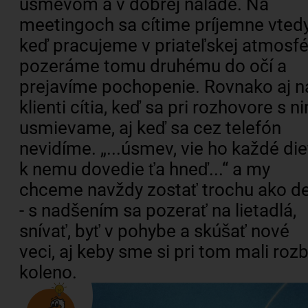
úsmevom a v dobrej nálade. Na
meetingoch sa cítime príjemne vtedy
keď pracujeme v priateľskej atmosfé
pozeráme tomu druhému do očí a
prejavíme pochopenie. Rovnako aj n
klienti cítia, keď sa pri rozhovore s n
usmievame, aj keď sa cez telefón
nevidíme. „...úsmev, vie ho každé die
k nemu dovedie ťa hneď...“ a my
chceme navždy zostať trochu ako de
- s nadšením sa pozerať na lietadlá,
snívať, byť v pohybe a skúšať nové
veci, aj keby sme si pri tom mali rozb
koleno.