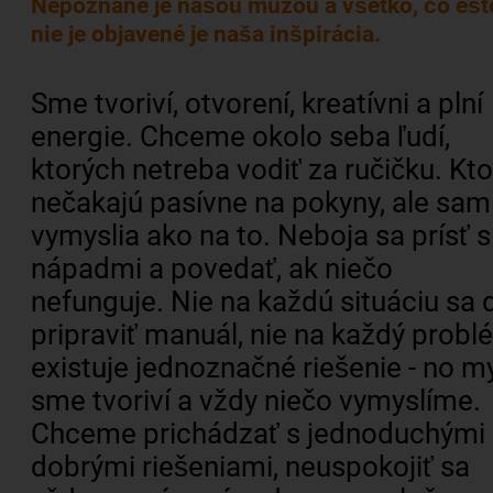
Nepoznané je našou múzou a všetko, čo ešt
nie je objavené je naša inšpirácia.
Sme tvoriví, otvorení, kreatívni a plní
energie. Chceme okolo seba ľudí,
ktorých netreba vodiť za ručičku. Kto
nečakajú pasívne na pokyny, ale sam
vymyslia ako na to. Neboja sa prísť s
nápadmi a povedať, ak niečo
nefunguje. Nie na každú situáciu sa 
pripraviť manuál, nie na každý probl
existuje jednoznačné riešenie - no m
sme tvoriví a vždy niečo vymyslíme.
Chceme prichádzať s jednoduchými
dobrými riešeniami, neuspokojiť sa