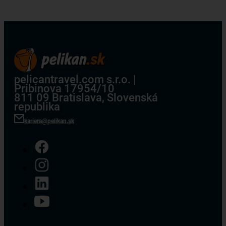
pelicantravel.com s.r.o. |
Pribinova 17954/10
811 09 Bratislava, Slovenská
republika
kariera@pelikan.sk