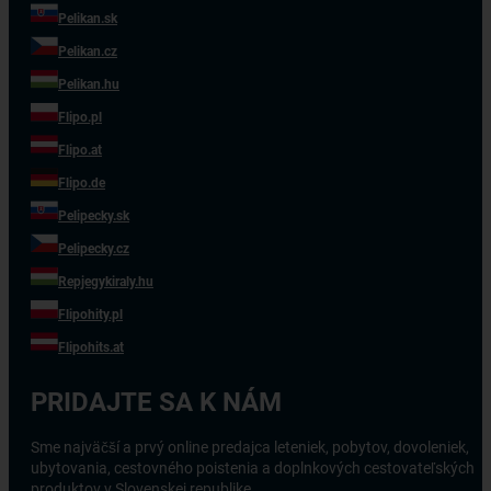
Pelikan.sk
Pelikan.cz
Pelikan.hu
Flipo.pl
Flipo.at
Flipo.de
Pelipecky.sk
Pelipecky.cz
Repjegykiraly.hu
Flipohity.pl
Flipohits.at
PRIDAJTE SA K NÁM
Sme najväčší a prvý online predajca leteniek, pobytov, dovoleniek,
ubytovania, cestovného poistenia a doplnkových cestovateľských
produktov v Slovenskej republike.