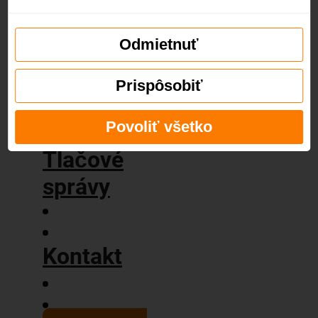
príbeh
Naše
hodnoty
Odmietnuť
Blog
Prispôsobiť
Povoliť všetko
Tlačové
správy
Kontakt