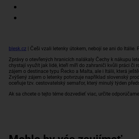
blesk.cz
| Češi vzali
letenky
útokem, nebojí se ani do Itálie. 
Zprávy o otevřených hranicích nalákaly Čechy k nákupu
let
chystají využít jak lidé, kteří míří do zahraničí kvůli práci 
zájem o destinace typu Řecko a Malta, ale i Itálii, která 
Zvýšený zájem o
letenky
potvrzuje například slovenský prod
oceňuje tzv. cestovatelský semafor, který minulý týden před
Ak sa chcete o tejto téme dozvedieť viac, určite odporúčame 