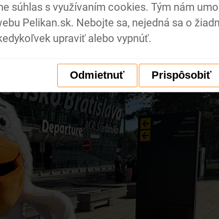
me súhlas s využívaním cookies. Tým nám umož
ebu Pelikan.sk. Nebojte sa, nejedná sa o žiad
edykoľvek upraviť alebo vypnúť.
Odmietnuť
Prispôsobiť