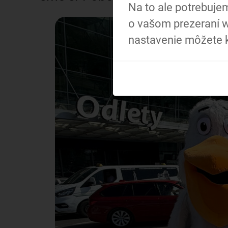
Na to ale potrebuje
officoch (BA aj ZV)
o vašom prezeraní w
dopriali trochu
nastavenie môžete k
starostlivosti o zdravie. V
spolupráci s poisťovňou
UNION sme zorganizovali
Deň zdravia, ktorý sme
spojili aj so zdravými a
vyváženými Peli
raňajkami od tímu
HR/Office. Do meraní v
rámci Dňa zdravia sa
naprieč celou našou
Pelikán Group zapojilo
spolu…