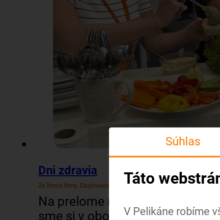
Súhlas
Dni zdravia
Táto webstrá
Zo života firmy, Zaujímavosti
Na prelome mája a júna
V Pelikáne robíme v
sme si v oboch našich