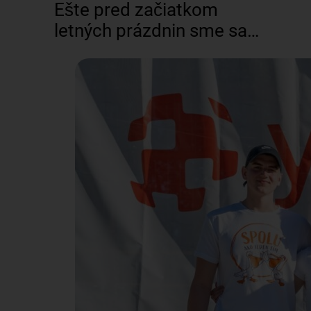
Ešte pred začiatkom
letných prázdnin sme sa
vybrali na letisko M. R.
Štefánika v Bratislave,
aby sme rozbehli
brandingovú kampaň pre
cestujúcich. Spolu s
naším maskotom sme
oslovovali ľudí, ktorí
cestovali za oddychom,
dovolenkou a iným
dobrodružstvom. Dali
sme im možnosť zatočiť
kolesom šťastia a vyhrať
tak rôzne ceny – Pelikán