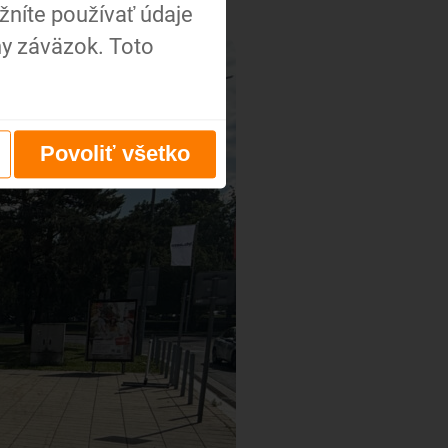
níte používať údaje
ny záväzok. Toto
Povoliť všetko