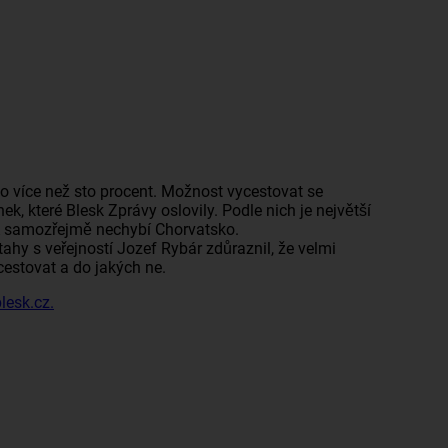
y o více než sto procent. Možnost vycestovat se
nek
, které Blesk Zprávy oslovily. Podle nich je největší
. A samozřejmě nechybí Chorvatsko.
tahy s veřejností Jozef Rybár zdůraznil, že velmi
cestovat a do jakých ne.
lesk.cz.