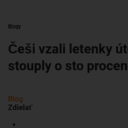
Blogy
Češi vzali letenky út
stouply o sto procen
Blog
Zdielať