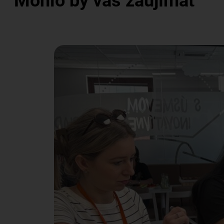
Mohlo by vás zaujímať