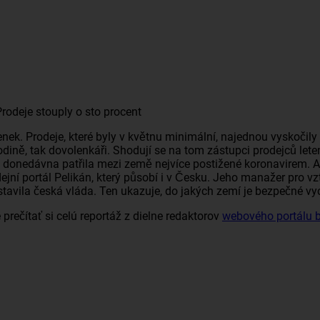
Prodeje stouply o sto procent
enek
. Prodeje, které byly v květnu minimální, najednou vyskočil
či rodině, tak dovolenkáři. Shodují se na tom zástupci prodejců
lete
ještě donedávna patřila mezi země nejvíce postižené koronavirem
ejní portál
Pelikán
, který působí i v Česku. Jeho manažer pro vz
stavila česká vláda. Ten ukazuje, do jakých zemí je bezpečné vy
prečítať si celú reportáž z dielne redaktorov
webového portálu b