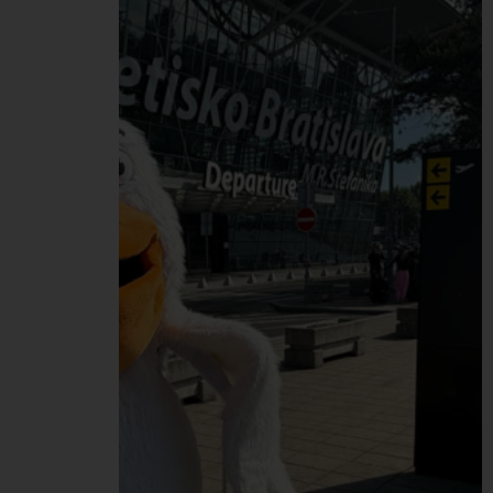
spolupráci s poisťovňou
UNION sme zorganizovali
Deň zdravia, ktorý sme
spojili aj so zdravými a
vyváženými Peli
raňajkami od tímu
HR/Office. Do meraní v
rámci Dňa zdravia sa
naprieč celou našou
Pelikán Group zapojilo
spolu…