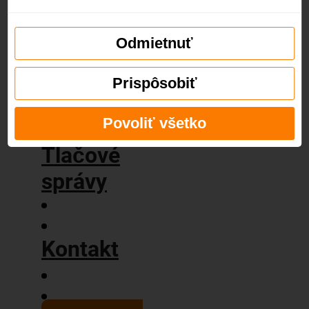
príbeh
Naše
hodnoty
Odmietnuť
Blog
Prispôsobiť
Povoliť všetko
Tlačové
správy
Kontakt