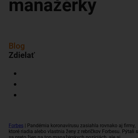
manažérky
Blog
Zdielať
Forbes
| Pandémia koronavírusu zasiahla rovnako aj firmy,
ktoré riadia alebo vlastnia ženy z rebríčkov Forbesu. Pýtali
sa preto žien na top manažérskych pozíciách, ale aj