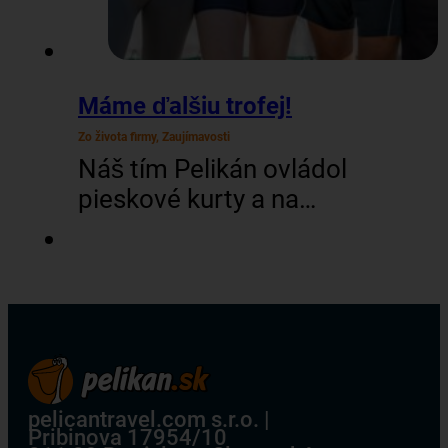
Máme ďalšiu trofej!
Zo života firmy, Zaujímavosti
Náš tím Pelikán ovládol
pieskové kurty a na
šiestom ročníku turnaja
cestovných kancelárií v
plážovom volejbale
vybojoval skvelé 2.
miesto! V silnej
konkurencii 12-tich tímov
naši kolegovia predviedli
pelicantravel.com s.r.o. |
Pribinova 17954/10
neskutočnú bojovnosť,