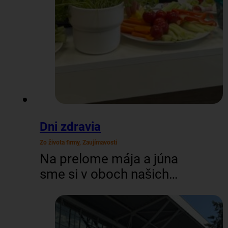
Dni zdravia
Zo života firmy, Zaujímavosti
Na prelome mája a júna
sme si v oboch našich
officoch (BA aj ZV)
dopriali trochu
starostlivosti o zdravie. V