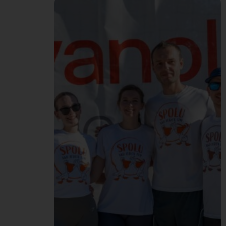
Štefánika v Bratislave,
aby sme rozbehli
brandingovú kampaň pre
cestujúcich. Spolu s
naším maskotom sme
oslovovali ľudí, ktorí
cestovali za oddychom,
dovolenkou a iným
dobrodružstvom. Dali
sme im možnosť zatočiť
kolesom šťastia a vyhrať
tak rôzne ceny – Pelikán
merch či rôzne zľavy…