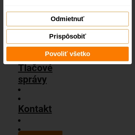
príbeh
Naše
hodnoty
Odmietnuť
Blog
Prispôsobiť
Povoliť všetko
Tlačové
správy
Kontakt