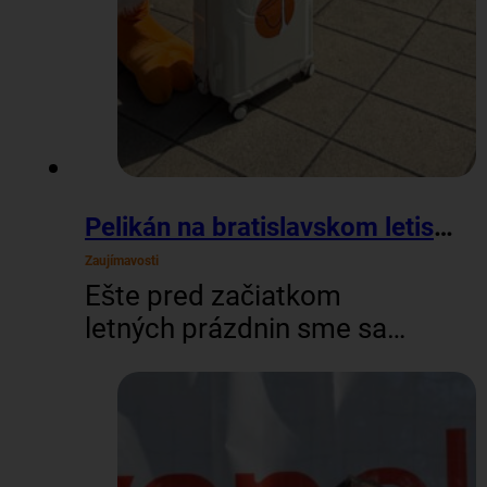
Pelikán na bratislavskom letisku
Zaujímavosti
Ešte pred začiatkom
letných prázdnin sme sa
vybrali na letisko M. R.
Štefánika v Bratislave,
aby sme rozbehli
brandingovú kampaň pre