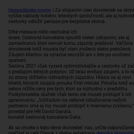
Hospodárske noviny
| Za stúpaním cien dovoleniek sa skrý
vyššie náklady hotelov, leteckých spoločností, ale aj nutnos
cestovky odložiť peniaze pre bezplatné storná.
Dlhé mesiace nikto neotváral ich
dvere.
Cestovné
kancelárie
opustili nielen zákazníci, ale aj
zamestnanci, ktorí nemali komu zájazdy predávať. Väčšina
dovoleniek totiž musela byť vlani zrušená alebo preložená.
Záujem klientov sa výrazne nezvýšil ani v lete po uvoľnení
opatrení.
Sezóna 2021 však vyzerá optimistickejšie a cestovky už zač
s predajom letných pobytov. Už teraz evidujú záujem, a to n
zo strany držiteľov náhradných zájazdov. Hlásia sa aj noví
klienti, ktorých zaujala ponuka First minute. Prináša totiž so
sebou nižšie ceny pre tých, ktorí sa rozhodnú v predstihu.
Poskytovatelia služieb však tento rok museli pristúpiť k ich
upravovaniu. „Vzhľadom na celkové zdražovanie našich
partnerov sme aj my museli pristúpiť k miernemu zvýšeniu,“
povedal pre HN David Gavaľa,
konateľ
cestovnej
kancelárie
Daka.
Ak sa chcete o tejto téme dozvedieť viac, určite odporúčam
prečítať si celý článok z dielne redaktorov
denníka Hospodá