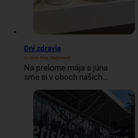
Dni zdravia
Zo života firmy, Zaujímavosti
Na prelome mája a júna
sme si v oboch našich
officoch (BA aj ZV)
dopriali trochu
starostlivosti o zdravie. V
spolupráci s poisťovňou
UNION sme zorganizovali
Deň zdravia, ktorý sme