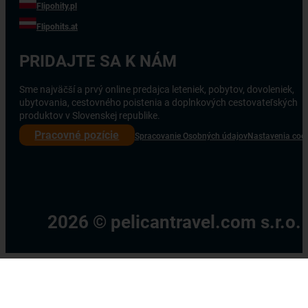
Flipohity.pl
Flipohits.at
PRIDAJTE SA K NÁM
Sme najväčší a prvý online predajca leteniek, pobytov, dovoleniek,
ubytovania, cestovného poistenia a doplnkových cestovateľských
produktov v Slovenskej republike.
Pracovné pozície
Spracovanie Osobných údajov
Nastavenia coo
2026 © pelicantravel.com s.r.o.