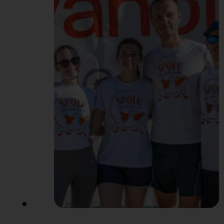
cestujúcich. Spolu s
naším maskotom sme
oslovovali ľudí, ktorí
cestovali za oddychom,
dovolenkou a iným
dobrodružstvom. Dali
sme im možnosť zatočiť
kolesom šťastia a vyhrať
tak rôzne ceny – Pelikán
merch či rôzne zľavy…