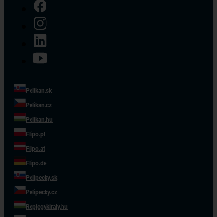
a napínavom zápase
napokon tesne zdolal tím
TUI. Na treťom mieste
skončil SATUR. Pelikán…
Pelikan.sk
Pelikan.cz
Pelikan.hu
Flipo.pl
Flipo.at
Flipo.de
Pelipecky.sk
Pelipecky.cz
Repjegykiraly.hu