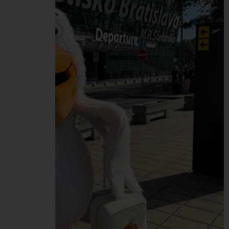
spojili aj so zdravými a
vyváženými Peli
raňajkami od tímu
HR/Office. Do meraní v
rámci Dňa zdravia sa
naprieč celou našou
Pelikán Group zapojilo
spolu…