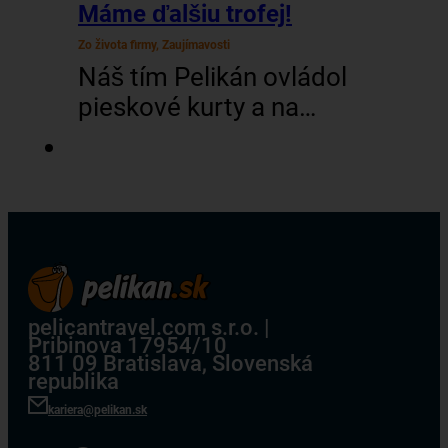
Máme ďalšiu trofej!
Zo života firmy, Zaujímavosti
Náš tím Pelikán ovládol
pieskové kurty a na
šiestom ročníku turnaja
cestovných kancelárií v
plážovom volejbale
vybojoval skvelé 2.
miesto! V silnej
konkurencii 12-tich tímov
naši kolegovia predviedli
pelicantravel.com s.r.o. |
Pribinova 17954/10
neskutočnú bojovnosť,
811 09 Bratislava, Slovenská
keď sa prebojovali až do
republika
finále. Tam ich po
kariera@pelikan.sk
mimoriadne vyrovnanom