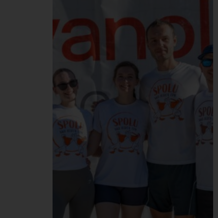
brandingovú kampaň pre
cestujúcich. Spolu s
naším maskotom sme
oslovovali ľudí, ktorí
cestovali za oddychom,
dovolenkou a iným
dobrodružstvom. Dali
sme im možnosť zatočiť
kolesom šťastia a vyhrať
tak rôzne ceny – Pelikán
merch či rôzne zľavy…