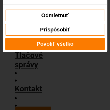
príbeh
Naše
hodnoty
Odmietnuť
Blog
Prispôsobiť
Povoliť všetko
Tlačové
správy
Kontakt