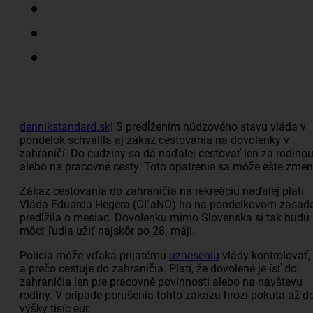
dennikstandard.sk
| S predĺžením núdzového stavu vláda v
pondelok schválila aj zákaz cestovania na dovolenky v
zahraničí. Do cudziny sa dá naďalej cestovať len za rodino
alebo na pracovné cesty. Toto opatrenie sa môže ešte zmeni
Zákaz cestovania do zahraničia na rekreáciu naďalej platí.
Vláda Eduarda Hegera (OĽaNO) ho na pondelkovom zasad
predĺžila o mesiac. Dovolenku mimo Slovenska si tak budú
môcť ľudia užiť najskôr po 28. máji.
Polícia môže vďaka prijatému
uzneseniu
vlády kontrolovať,
a prečo cestuje do zahraničia. Platí, že dovolené je ísť do
zahraničia len pre pracovné povinnosti alebo na návštevu
rodiny. V prípade porušenia tohto zákazu hrozí pokuta až d
výšky tisíc eur.