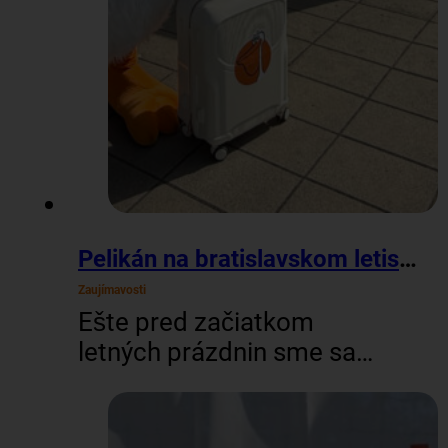
Pelikán na bratislavskom letisku
Zaujímavosti
Ešte pred začiatkom
letných prázdnin sme sa
vybrali na letisko M. R.
Štefánika v Bratislave,
aby sme rozbehli