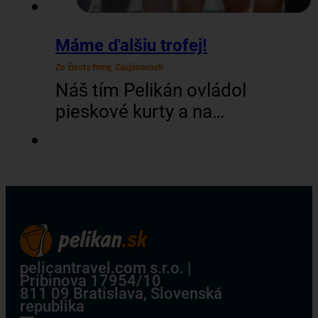
Máme ďalšiu trofej!
Zo života firmy, Zaujímavosti
Náš tím Pelikán ovládol
pieskové kurty a na
šiestom ročníku turnaja
cestovných kancelárií v
plážovom volejbale
vybojoval skvelé 2.
miesto! V silnej
konkurencii 12-tich tímov
naši kolegovia predviedli
pelicantravel.com s.r.o. |
Pribinova 17954/10
neskutočnú bojovnosť,
811 09 Bratislava, Slovenská
keď sa prebojovali až do
republika