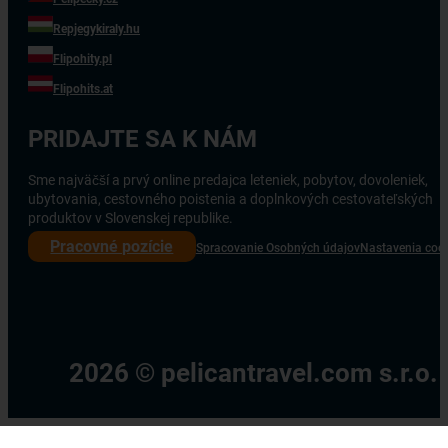
Repjegykiraly.hu
Flipohity.pl
Flipohits.at
PRIDAJTE SA K NÁM
Sme najväčší a prvý online predajca leteniek, pobytov, dovoleniek,
ubytovania, cestovného poistenia a doplnkových cestovateľských
produktov v Slovenskej republike.
Pracovné pozície
Spracovanie Osobných údajov
Nastavenia coo
2026 © pelicantravel.com s.r.o.