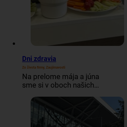
Dni zdravia
Zo života firmy, Zaujímavosti
Na prelome mája a júna
sme si v oboch našich
officoch (BA aj ZV)
dopriali trochu
starostlivosti o zdravie. V
spolupráci s poisťovňou