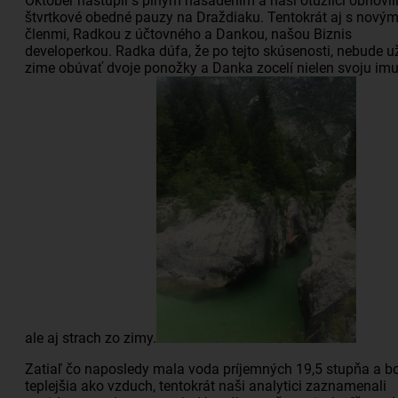
Október nastúpil s plným nasadením a naši otužilci obnovil
štvrtkové obedné pauzy na Draždiaku. Tentokrát aj s novým
členmi, Radkou z účtovného a Dankou, našou Biznis
developerkou. Radka dúfa, že po tejto skúsenosti, nebude u
zime obúvať dvoje ponožky a Danka zocelí nielen svoju imu
ale aj strach zo zimy.
Zatiaľ čo naposledy mala voda príjemných 19,5 stupňa a b
teplejšia ako vzduch, tentokrát naši analytici zaznamenali