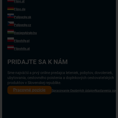
Flipo.at
Flipo.de
Pelipecky.sk
Pelipecky.cz
Repjegykiraly.hu
Flipohity.pl
Flipohits.at
PRIDAJTE SA K NÁM
Sme najväčší a prvý online predajca leteniek, pobytov, dovoleniek,
ubytovania, cestovného poistenia a doplnkových cestovateľských
produktov v Slovenskej republike.
Pracovné pozície
Spracovanie Osobných údajov
Nastavenia coo