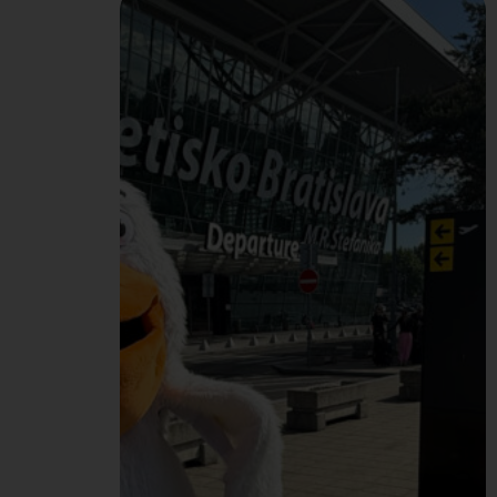
dopriali trochu
starostlivosti o zdravie. V
spolupráci s poisťovňou
UNION sme zorganizovali
Deň zdravia, ktorý sme
spojili aj so zdravými a
vyváženými Peli
raňajkami od tímu
HR/Office. Do meraní v
rámci Dňa zdravia sa
naprieč celou našou
Pelikán Group zapojilo
spolu…