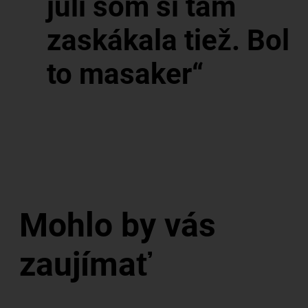
júli som si tam
zaskákala tiež. Bol
to masaker“
Mohlo by vás
zaujímať