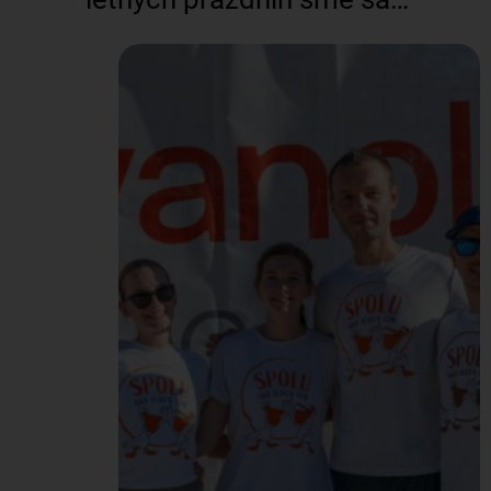
vybrali na letisko M. R.
Štefánika v Bratislave,
aby sme rozbehli
brandingovú kampaň pre
cestujúcich. Spolu s
naším maskotom sme
oslovovali ľudí, ktorí
cestovali za oddychom,
dovolenkou a iným
dobrodružstvom. Dali
sme im možnosť zatočiť
kolesom šťastia a vyhrať
tak rôzne ceny – Pelikán
merch či rôzne zľavy…