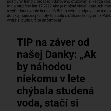
pozitívny trend v prospech dátového otužovania, keďže vod
mala stupňov len 17 ???? Ako je možné vidieť, dáta, ich me
a vyhodnocovanie berie náš BI tím veľmi zodpovedne a o t
do akej najnižšej teploty to spolu s ďalšími kolegami z Peli
vydržia, budú určite informovať.
TIP na záver od
našej Danky: „Ak
by náhodou
niekomu v lete
chýbala studená
voda, stačí si