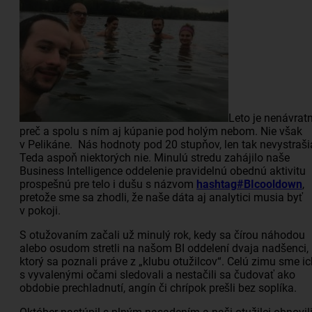
Leto je nenávrat
preč a spolu s ním aj kúpanie pod holým nebom. Nie však
v Pelikáne. Nás hodnoty pod 20 stupňov, len tak nevystraši
Teda aspoň niektorých nie. Minulú stredu zahájilo naše
Business Intelligence oddelenie pravidelnú obednú aktivitu
prospešnú pre telo i dušu s názvom
hashtag
#
BIcooldown
,
pretože sme sa zhodli, že naše dáta aj analytici musia byť
v pokoji.
S otužovaním začali už minulý rok, kedy sa čírou náhodou
alebo osudom stretli na našom BI oddelení dvaja nadšenci,
ktorý sa poznali práve z „klubu otužilcov“. Celú zimu sme ic
s vyvalenými očami sledovali a nestačili sa čudovať ako
obdobie prechladnutí, angín či chrípok prešli bez soplíka.