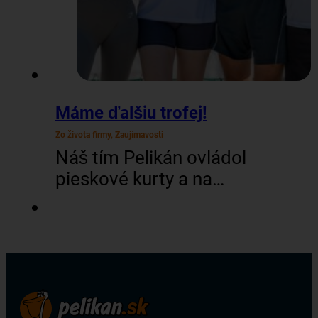
Máme ďalšiu trofej!
Zo života firmy, Zaujímavosti
Náš tím Pelikán ovládol
pieskové kurty a na
šiestom ročníku turnaja
cestovných kancelárií v
plážovom volejbale
vybojoval skvelé 2.
miesto! V silnej
konkurencii 12-tich tímov