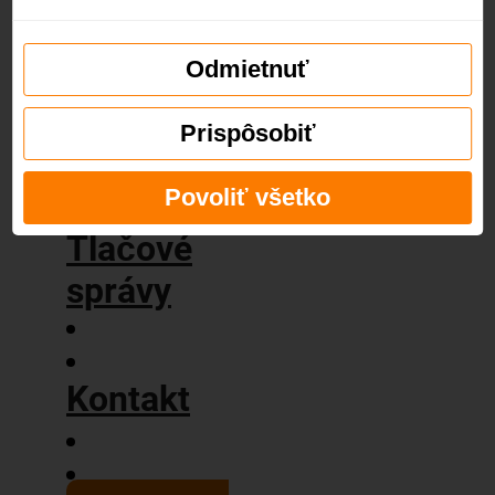
príbeh
Naše
hodnoty
Odmietnuť
Blog
Prispôsobiť
Povoliť všetko
Tlačové
správy
Kontakt