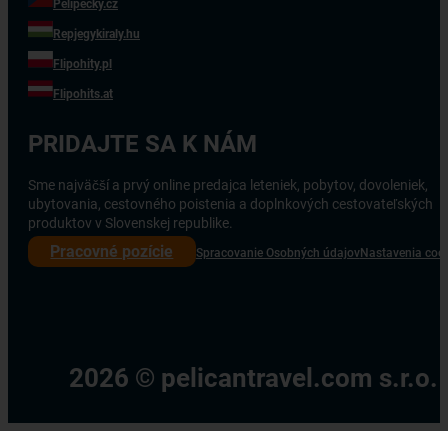
Pelipecky.cz
Repjegykiraly.hu
Flipohity.pl
Flipohits.at
PRIDAJTE SA K NÁM
Sme najväčší a prvý online predajca leteniek, pobytov, dovoleniek,
ubytovania, cestovného poistenia a doplnkových cestovateľských
produktov v Slovenskej republike.
Pracovné pozície
Spracovanie Osobných údajov
Nastavenia coo
2026 © pelicantravel.com s.r.o.