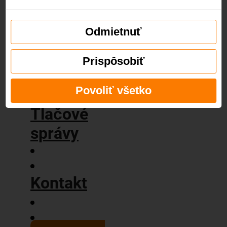
príbeh
Naše
hodnoty
Odmietnuť
Blog
Prispôsobiť
Povoliť všetko
Tlačové
správy
Kontakt