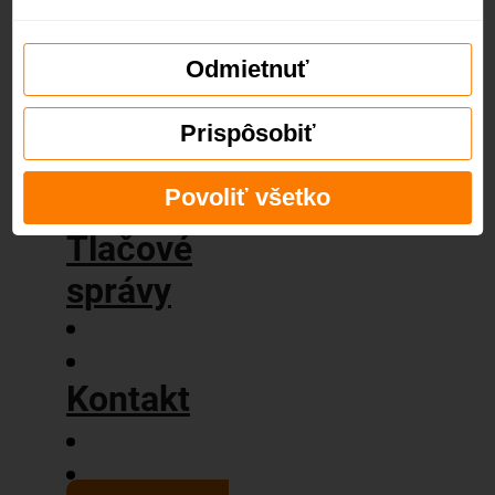
príbeh
Naše
hodnoty
Odmietnuť
Blog
Prispôsobiť
Povoliť všetko
Tlačové
správy
Kontakt