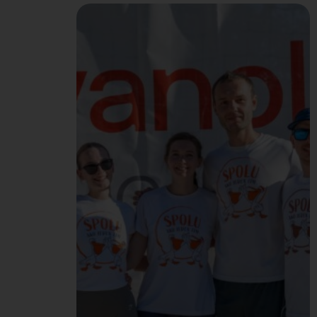
Štefánika v Bratislave,
aby sme rozbehli
brandingovú kampaň pre
cestujúcich. Spolu s
naším maskotom sme
oslovovali ľudí, ktorí
cestovali za oddychom,
dovolenkou a iným
dobrodružstvom. Dali
sme im možnosť zatočiť
kolesom šťastia a vyhrať
tak rôzne ceny – Pelikán
merch či rôzne zľavy…