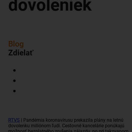
dovoleniek
Blog
Zdielať
RTVS
| Pandémia koronavírusu prekazila plány na letnú
dovolenku miliónom ľudí.
Cestovné
kancelárie
ponúkajú
možnosť bezplatného zrušenia zájazdu, no pri takzvanom