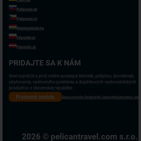
Pelipecky.sk
Pelipecky.cz
Repjegykiraly.hu
Flipohity.pl
Flipohits.at
PRIDAJTE SA K NÁM
Sme najväčší a prvý online predajca leteniek, pobytov, dovoleniek,
ubytovania, cestovného poistenia a doplnkových cestovateľských
produktov v Slovenskej republike.
Pracovné pozície
Spracovanie Osobných údajov
Nastavenia coo
2026 © pelicantravel.com s.r.o.