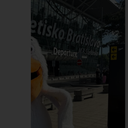
starostlivosti o zdravie. V
spolupráci s poisťovňou
UNION sme zorganizovali
Deň zdravia, ktorý sme
spojili aj so zdravými a
vyváženými Peli
raňajkami od tímu
HR/Office. Do meraní v
rámci Dňa zdravia sa
naprieč celou našou
Pelikán Group zapojilo
spolu…