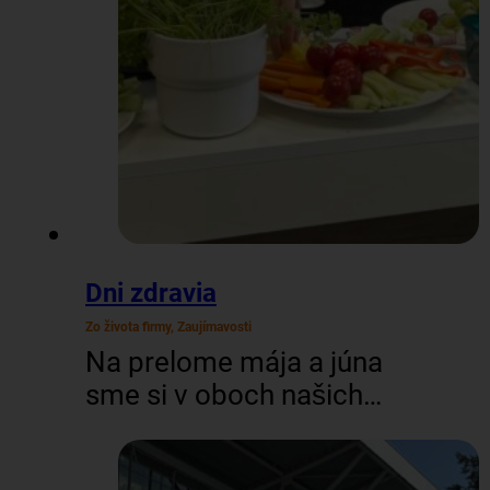
Dni zdravia
Zo života firmy, Zaujímavosti
Na prelome mája a júna
sme si v oboch našich
officoch (BA aj ZV)
dopriali trochu