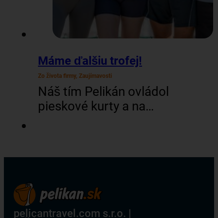
Máme ďalšiu trofej!
Zo života firmy, Zaujímavosti
Náš tím Pelikán ovládol
pieskové kurty a na
šiestom ročníku turnaja
cestovných kancelárií v
plážovom volejbale
vybojoval skvelé 2.
miesto! V silnej
konkurencii 12-tich tímov
naši kolegovia predviedli
pelicantravel.com s.r.o. |