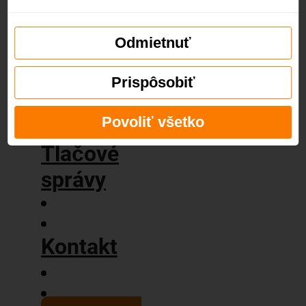
príbeh
Naše
hodnoty
Odmietnuť
Blog
Prispôsobiť
Povoliť všetko
Tlačové
správy
Kontakt