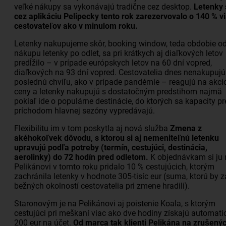
veľké nákupy sa vykonávajú tradične cez desktop.
Letenky 
cez aplikáciu Pelipecky tento rok zarezervovalo o 140 % v
cestovateľov ako v minulom roku.
Letenky nakupujeme skôr, booking window, teda obdobie o
nákupu letenky po odlet, sa pri krátkych aj diaľkových letov
predĺžilo – v prípade európskych letov na 60 dní vopred,
diaľkových na 93 dní vopred. Cestovatelia dnes nenakupujú
poslednú chvíľu, ako v prípade pandémie – reagujú na akci
ceny a letenky nakupujú s dostatočným predstihom najmä
pokiaľ ide o populárne destinácie, do ktorých sa kapacity pr
príchodom hlavnej sezóny vypredávajú.
Flexibilitu im v tom poskytla aj nová služba
Zmena z
akéhokoľvek dôvodu, s ktorou si aj nemeniteľnú letenku
upravujú podľa potreby (termín, cestujúci, destinácia,
aerolinky) do 72 hodín pred odletom.
K objednávkam si ju 
Pelikánovi v tomto roku pridalo 10 % cestujúcich, ktorým
zachránila letenky v hodnote 305-tisíc eur (suma, ktorú by z
bežných okolností cestovatelia pri zmene hradili).
Staronovým je na Pelikánovi aj poistenie Koala, s ktorým
cestujúci pri meškaní viac ako dve hodiny získajú automati
200 eur na účet.
Od marca tak klienti Pelikána na zrušenýc