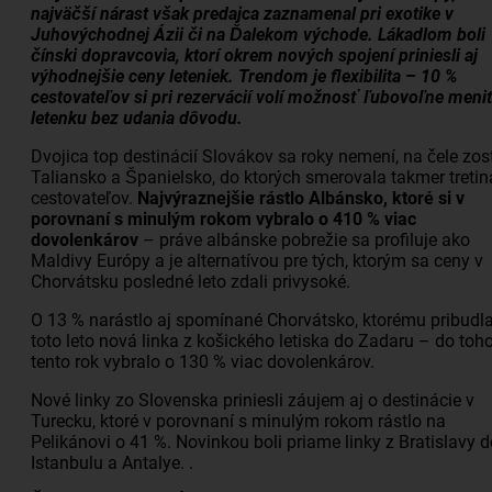
najväčší nárast však predajca zaznamenal pri exotike v
Juhovýchodnej Ázii či na Ďalekom východe. Lákadlom boli
čínski dopravcovia, ktorí okrem nových spojení priniesli aj
výhodnejšie ceny leteniek. Trendom je flexibilita – 10 %
cestovateľov si pri rezervácií volí možnosť ľubovoľne meni
letenku bez udania dôvodu.
Dvojica top destinácií Slovákov sa roky nemení, na čele zo
Taliansko a Španielsko, do ktorých smerovala takmer tretin
cestovateľov.
Najvýraznejšie rástlo Albánsko, ktoré si v
porovnaní s minulým rokom vybralo o 410 % viac
dovolenkárov
– práve albánske pobrežie sa profiluje ako
Maldivy Európy a je alternatívou pre tých, ktorým sa ceny v
Chorvátsku posledné leto zdali privysoké.
O 13 % narástlo aj spomínané Chorvátsko, ktorému pribudl
toto leto nová linka z košického letiska do Zadaru – do toh
tento rok vybralo o 130 % viac dovolenkárov.
Nové linky zo Slovenska priniesli záujem aj o destinácie v
Turecku, ktoré v porovnaní s minulým rokom rástlo na
Pelikánovi o 41 %. Novinkou boli priame linky z Bratislavy d
Istanbulu a Antalye. .