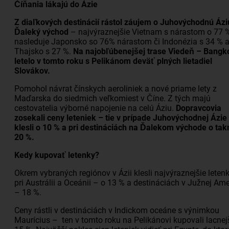
Číňania lákajú do Ázie
Z diaľkových destinácií rástol záujem o Juhovýchodnú Ázi
Ďaleký východ
– najvýraznejšie Vietnam s nárastom o 77 %
nasleduje Japonsko so 76% nárastom či Indonézia s 34 % 
Thajsko s 27 %.
Na najobľúbenejšej trase Viedeň – Bangk
letelo v tomto roku s Pelikánom deväť plných lietadiel
Slovákov.
Pomohol návrat čínskych aeroliniek a nové priame lety z
Maďarska do siedmich veľkomiest v Číne. Z tých majú
cestovatelia výborné napojenie na celú Áziu.
Dopravcovia
zosekali ceny leteniek – tie v prípade Juhovýchodnej Ázie
klesli o 10 % a pri destináciách na Ďalekom východe o ta
20 %.
Kedy kupovať letenky?
Okrem vybraných regiónov v Ázii klesli najvýraznejšie leten
pri Austrálii a Oceánii – o 13 % a destináciách v Južnej Ame
– 18 %.
Ceny rástli v destináciách v Indickom oceáne s výnimkou
Maurícius – ten v tomto roku na Pelikánovi kupovali lacnej