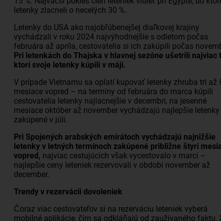
15 %. Najväčší pokles cien leteniek vidieť pri Egypte, do kto
letenky zlacneli o necelých 30 %.
Letenky do USA ako najobľúbenejšej diaľkovej krajiny
vychádzali v roku 2024 najvýhodnejšie s odletom počas
februára až apríla, cestovatelia si ich zakúpili počas novem
Pri letenkách do Thajska v hlavnej sezóne ušetrili najviac t
ktorí svoje letenky kúpili v máji.
V prípade Vietnamu sa oplatí kupovať letenky zhruba tri až š
mesiace vopred – na termíny od februára do marca kúpili
cestovatelia letenky najlacnejšie v decembri, na jesenné
mesiace október až november vychádzajú najlepšie letenky
zakúpené v júli.
Pri Spojených arabských emirátoch vychádzajú najnižšie
letenky v letných termínoch zakúpené približne štyri mesi
vopred,
najviac cestujúcich však vycestovalo v marci –
najlepšie ceny leteniek rezervovali v období november až
december.
Trendy v rezervácii dovoleniek
Čoraz viac cestovateľov si na rezerváciu leteniek vyberá
mobilné aplikácie, čím sa odkláňajú od zaužívaného faktu, 