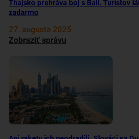
Thajsko prehráva boj s Bali. Turistov l
zadarmo
27. augusta 2025
Zobraziť správu
Ani rakety ich neodradili. Slováci sa D