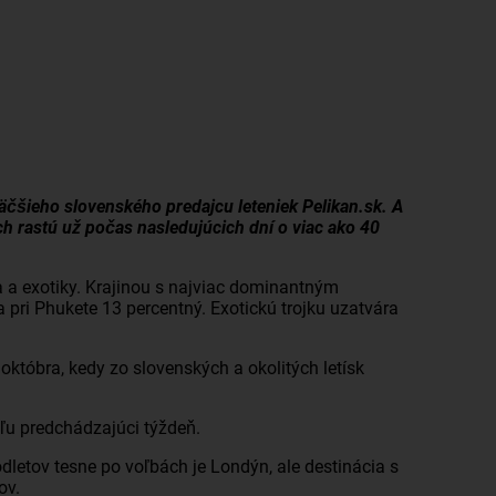
väčšieho slovenského predajcu leteniek Pelikan.sk. A
h rastú už počas nasledujúcich dní o viac ako 40
 a exotiky. Krajinou s najviac dominantným
pri Phukete 13 percentný. Exotickú trojku uzatvára
októbra, kedy zo slovenských a okolitých letísk
eľu predchádzajúci týždeň.
dletov tesne po voľbách je Londýn, ale destinácia s
ov.