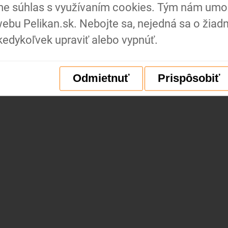
me súhlas s využívaním cookies. Tým nám umož
ebu Pelikan.sk. Nebojte sa, nejedná sa o žiad
ákajú ich dostupné lety i
edykoľvek upraviť alebo vypnúť.
Odmietnuť
Prispôsobiť