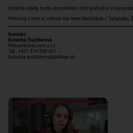
Ostatné odlety tvoria dovolenkári, ktorí počkali a svoje pos
Polovica z nich si vybrala top letné destinácie v Taliansku,
Kontakt:
Katarína Šuchterová
Pelicantravel.com s.r.o
Tel.: +421 914 340 661
katarina.suchterova@pelikan.sk