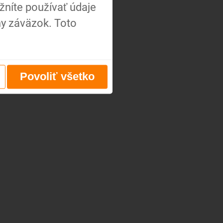
níte používať údaje
ny záväzok. Toto
Povoliť všetko