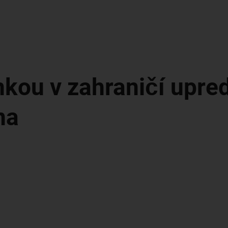
kou v zahraničí upred
na