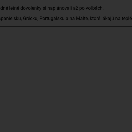
ledné letné dovolenky si naplánovali až po voľbách.
 Španielsku, Grécku, Portugalsku a na Malte, ktoré lákajú na tep