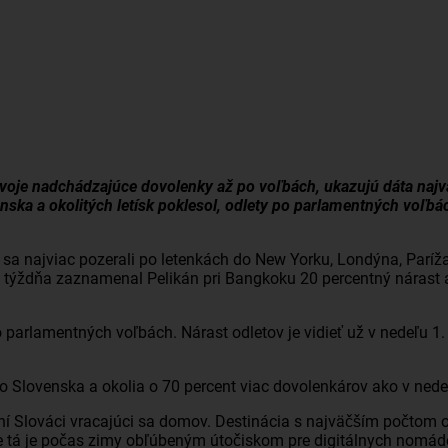
i svoje nadchádzajúce dovolenky až po voľbách, ukazujú dáta naj
ska a okolitých letísk poklesol, odlety po parlamentných voľbác
sa najviac pozerali po letenkách do New Yorku, Londýna, Paríža
týždňa zaznamenal Pelikán pri Bangkoku 20 percentný nárast a 
parlamentných voľbách. Nárast odletov je vidieť už v nedeľu 1. 
zo Slovenska a okolia o 70 percent viac dovolenkárov ako v ned
ční Slováci vracajúci sa domov. Destinácia s najväčším počtom o
e tá je počas zimy obľúbeným útočiskom pre digitálnych nomád