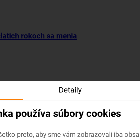
siatich rokoch sa menia
Detaily
nka používa súbory cookies
šetko preto, aby sme vám zobrazovali iba obsah