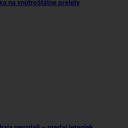
áka na vnútroštátne prelety
ubaja nevzdali – predaj leteniek