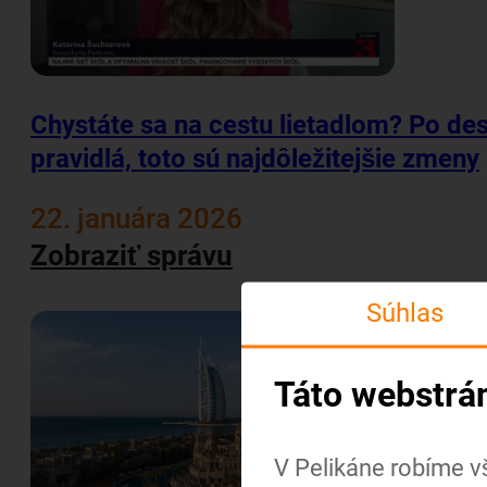
Chystáte sa na cestu lietadlom? Po de
pravidlá, toto sú najdôležitejšie zmeny
22. januára 2026
Zobraziť správu
Súhlas
Táto webstrá
V Pelikáne robíme v