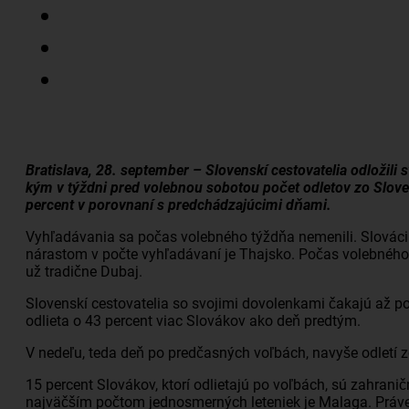
Bratislava, 28. september – Slovenskí cestovatelia odložil
kým v týždni pred volebnou sobotou počet odletov zo Sloven
percent v porovnaní s predchádzajúcimi dňami.
Vyhľadávania sa počas volebného týždňa nemenili. Slováci 
nárastom v počte vyhľadávaní je Thajsko. Počas volebného 
už tradične Dubaj.
Slovenskí cestovatelia so svojimi dovolenkami čakajú až po 
odlieta o 43 percent viac Slovákov ako deň predtým.
V nedeľu, teda deň po predčasných voľbách, navyše odletí 
15 percent Slovákov, ktorí odlietajú po voľbách, sú zahrani
najväčším počtom jednosmerných leteniek je Malaga. Práv