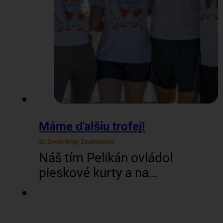
kolesom šťastia a vyhrať
tak rôzne ceny – Pelikán
merch či rôzne zľavy…
Máme ďalšiu trofej!
Zo života firmy, Zaujímavosti
Náš tím Pelikán ovládol
pieskové kurty a na
šiestom ročníku turnaja
cestovných kancelárií v
plážovom volejbale