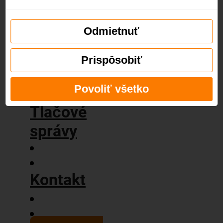
príbeh
Naše
hodnoty
Odmietnuť
Blog
Prispôsobiť
Povoliť všetko
Tlačové
správy
Kontakt