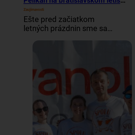
Pelikán na bratislavskom letisku
Zaujímavosti
Ešte pred začiatkom
letných prázdnin sme sa
vybrali na letisko M. R.
Štefánika v Bratislave,
aby sme rozbehli
brandingovú kampaň pre
cestujúcich. Spolu s
naším maskotom sme
oslovovali ľudí, ktorí
cestovali za oddychom,
dovolenkou a iným
dobrodružstvom. Dali
sme im možnosť zatočiť