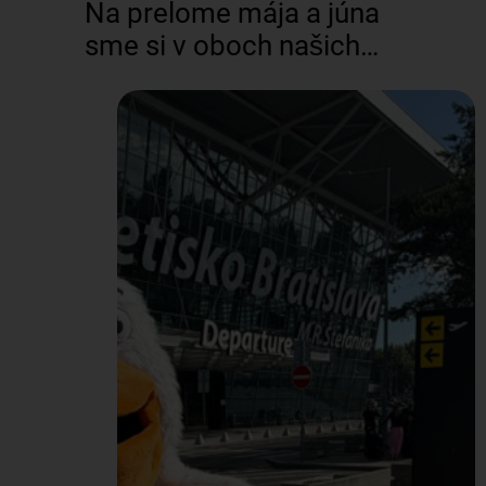
Na prelome mája a júna
sme si v oboch našich
officoch (BA aj ZV)
dopriali trochu
starostlivosti o zdravie. V
spolupráci s poisťovňou
UNION sme zorganizovali
Deň zdravia, ktorý sme
spojili aj so zdravými a
vyváženými Peli
raňajkami od tímu
HR/Office. Do meraní v
rámci Dňa zdravia sa
naprieč celou našou
Pelikán Group zapojilo