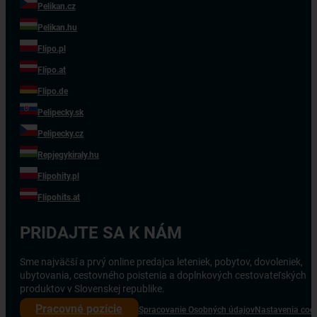
Pelikan.cz
Pelikan.hu
Flipo.pl
Flipo.at
Flipo.de
Pelipecky.sk
Pelipecky.cz
Repjegykiraly.hu
Flipohity.pl
Flipohits.at
PRIDAJTE SA K NÁM
Sme najväčší a prvý online predajca leteniek, pobytov, dovoleniek,
ubytovania, cestovného poistenia a doplnkových cestovateľských
produktov v Slovenskej republike.
Pracovné pozície
Spracovanie Osobných údajov
Nastavenia coo