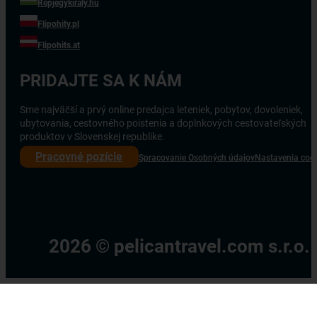
Repjegykiraly.hu
Flipohity.pl
Flipohits.at
PRIDAJTE SA K NÁM
Sme najväčší a prvý online predajca leteniek, pobytov, dovoleniek,
ubytovania, cestovného poistenia a doplnkových cestovateľských
produktov v Slovenskej republike.
Pracovné pozície
Spracovanie Osobných údajov
Nastavenia coo
2026 © pelicantravel.com s.r.o.