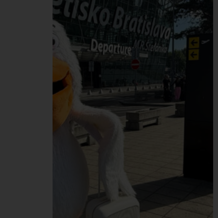
Deň zdravia, ktorý sme
spojili aj so zdravými a
vyváženými Peli
raňajkami od tímu
HR/Office. Do meraní v
rámci Dňa zdravia sa
naprieč celou našou
Pelikán Group zapojilo
spolu…