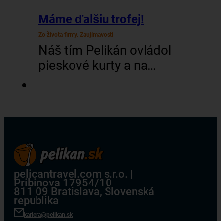
Máme ďalšiu trofej!
Zo života firmy, Zaujímavosti
Náš tím Pelikán ovládol
pieskové kurty a na
šiestom ročníku turnaja
cestovných kancelárií v
plážovom volejbale
vybojoval skvelé 2.
miesto! V silnej
konkurencii 12-tich tímov
naši kolegovia predviedli
pelicantravel.com s.r.o. |
Pribinova 17954/10
neskutočnú bojovnosť,
811 09 Bratislava, Slovenská
keď sa prebojovali až do
republika
finále. Tam ich po
kariera@pelikan.sk