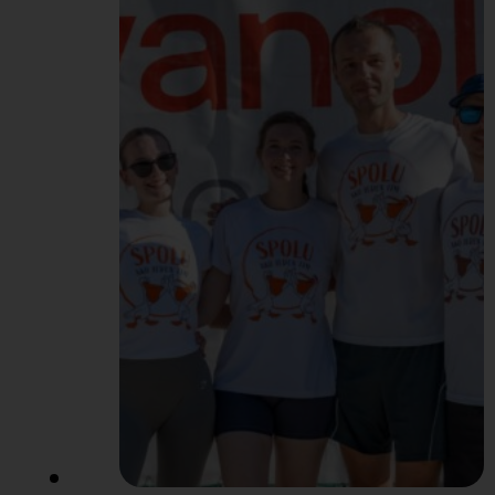
cestujúcich. Spolu s
naším maskotom sme
oslovovali ľudí, ktorí
cestovali za oddychom,
dovolenkou a iným
dobrodružstvom. Dali
sme im možnosť zatočiť
kolesom šťastia a vyhrať
tak rôzne ceny – Pelikán
merch či rôzne zľavy…