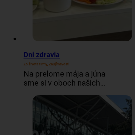
Dni zdravia
Zo života firmy, Zaujímavosti
Na prelome mája a júna
sme si v oboch našich
officoch (BA aj ZV)
dopriali trochu
starostlivosti o zdravie. V
spolupráci s poisťovňou
UNION sme zorganizovali