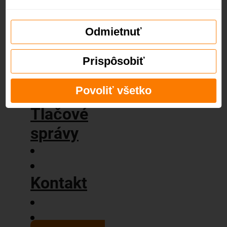
príbeh
Naše
hodnoty
Odmietnuť
Blog
Prispôsobiť
Povoliť všetko
Tlačové
správy
Kontakt