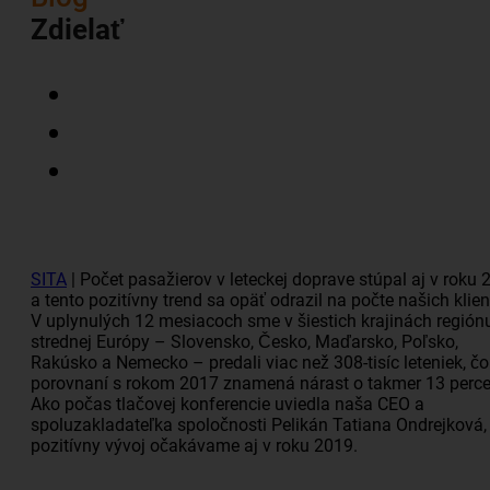
Zdielať
SITA
| Počet pasažierov v leteckej doprave stúpal aj v roku 
a tento pozitívny trend sa opäť odrazil na počte našich klien
V uplynulých 12 mesiacoch sme v šiestich krajinách región
strednej Európy – Slovensko, Česko, Maďarsko, Poľsko,
Rakúsko a Nemecko – predali viac než 308-tisíc leteniek, čo
porovnaní s rokom 2017 znamená nárast o takmer 13 perce
Ako počas tlačovej konferencie uviedla naša CEO a
spoluzakladateľka spoločnosti Pelikán Tatiana Ondrejková,
pozitívny vývoj očakávame aj v roku 2019.