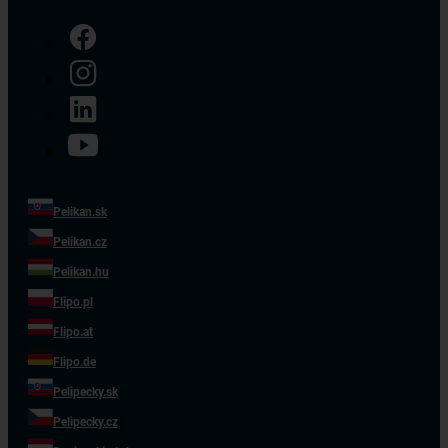
mimoriadne vyrovnanom
a napínavom zápase
napokon tesne zdolal tím
TUI. Na treťom mieste
skončil SATUR. Pelikán…
Pelikan.sk
Pelikan.cz
Pelikan.hu
Flipo.pl
Flipo.at
Flipo.de
Pelipecky.sk
Pelipecky.cz