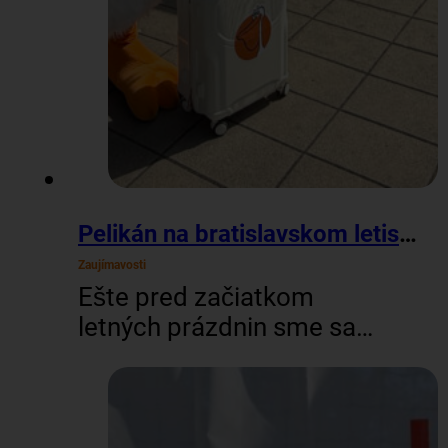
Pelikán na bratislavskom letisku
Zaujímavosti
Ešte pred začiatkom
letných prázdnin sme sa
vybrali na letisko M. R.
Štefánika v Bratislave,
aby sme rozbehli
brandingovú kampaň pre